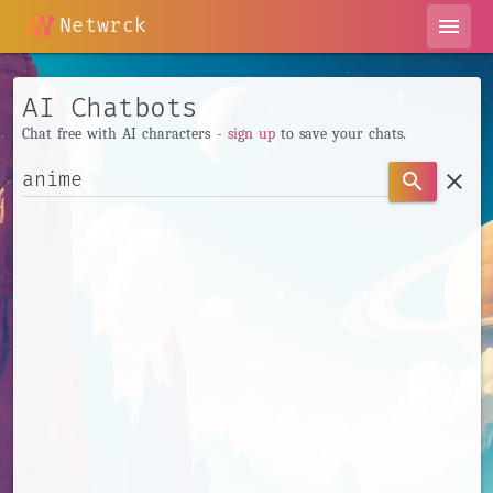
Netwrck
menu
AI Chatbots
Chat free with AI characters -
sign up
to save your chats.
clear
search